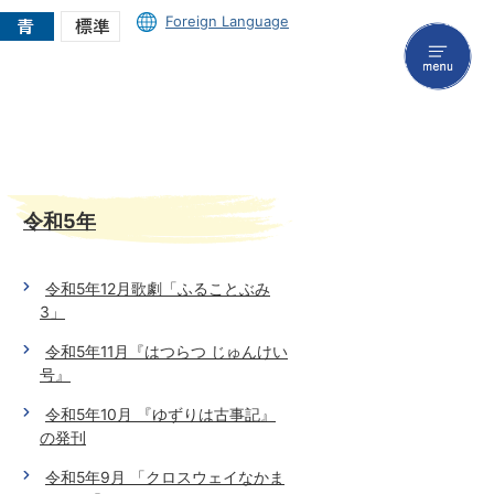
Foreign Language
menu
令和5年
令和5年12月歌劇「ふることぶみ
3」
令和5年11月『はつらつ じゅんけい
号』
令和5年10月 『ゆずりは古事記』
の発刊
令和5年9月 「クロスウェイなかま