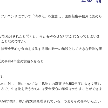
ンフルエンザについて「清浄化」を宣言し、国際獣疫事務局に認めら
。
万羽が殺処分されたと聞くと、何ともやるせない気分になってしまいま
うことなのですが。
」は安全安心な食肉を提供する県内唯一の施設として大きな役割を果
近の令和4年度の実績をみると
され、
るのに対し、豚については「豚熱」の影響で令和3年度に大きく落ち
ころで、生き物を扱うからには安全安心の確保は欠かすことができま
牛が約10頭、豚が約20頭処理されている、つまりその命をいただい