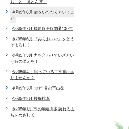
ち」と「風とんぼ」
令和5年8月 命をいただくというこ
と
令和5年7月 橿原線全線開通100年
令和5年6月 『みりお～の』をどう
ぞよろしく
令和5年5月 力を合わせていざとい
う時の備えを！
令和5年4月 眠っている古文書はあ
りませんか？
令和5年3月 101年目の再出発
令和5年2月 桜梅桃李
令和5年1月 市長年頭挨拶 誇れるま
ちをめざして