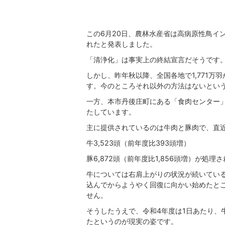
この6月20日、農林水産省は高病原性鳥イ
れたと発表しました。
「清浄化」は事実上の終結宣言だそうです
しかし、昨年秋以降、全国各地で1,771
す。今のところそれ以外の方法はないとい
一方、本市丹後庄町にある「食肉センター
たしています。
主に提供されているのは牛肉と豚肉で、直
牛3,523頭（前年度比393頭増）
豚6,872頭（前年度比1,856頭増）が処理
牛については右肩上がりの状況が続いてい
込んでからようやく回復に向かい始めたと
せん。
そうしたうえで、令和4年度は1日あたり、
たというのが現実の姿です。