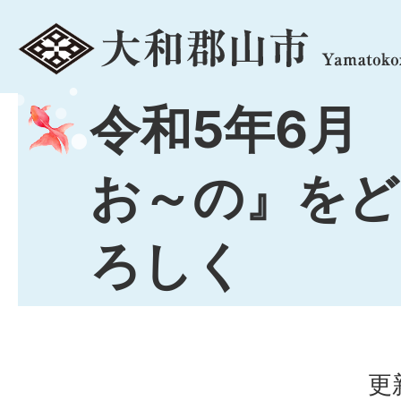
menu
令和5年6月 
お～の』をど
ろしく
更