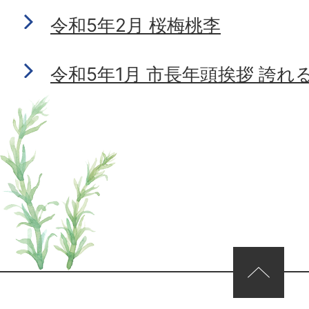
令和5年2月 桜梅桃李
令和5年1月 市長年頭挨拶 誇
ページの先頭へ