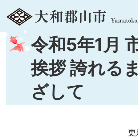
menu
令和5年1月 
挨拶 誇れる
ざして
更