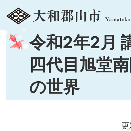
menu
令和2年2月 
四代目旭堂南
の世界
更