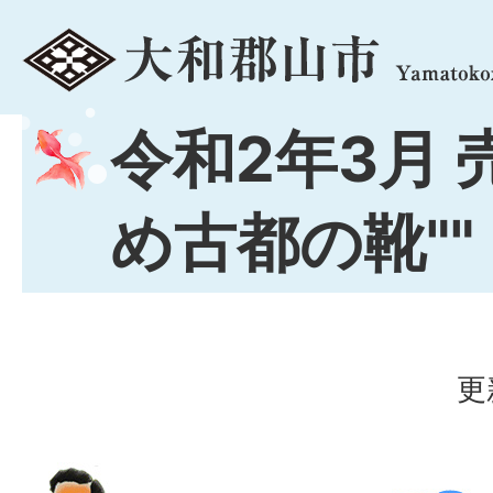
menu
令和2年3月 
め古都の靴""
更