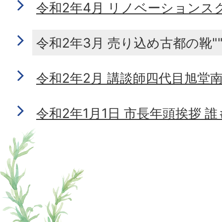
令和2年4月 リノベーションス
令和2年3月 売り込め古都の靴"
令和2年2月 講談師四代目旭堂
令和2年1月1日 市長年頭挨拶 