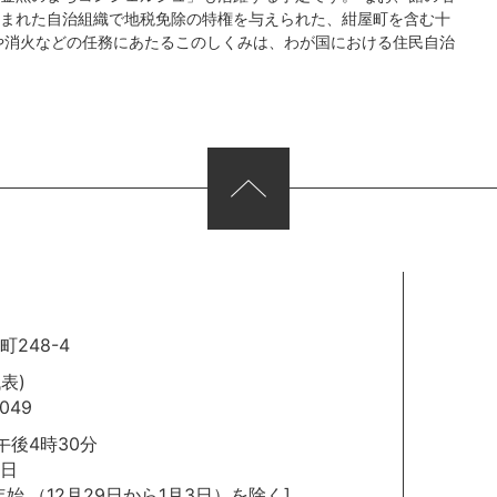
まれた自治組織で地税免除の特権を与えられた、紺屋町を含む十
や消火などの任務にあたるこのしくみは、わが国における住民自治
248-4
代表)
049
後4時30分
日
年始
（12月29日から1月3日）を除く]