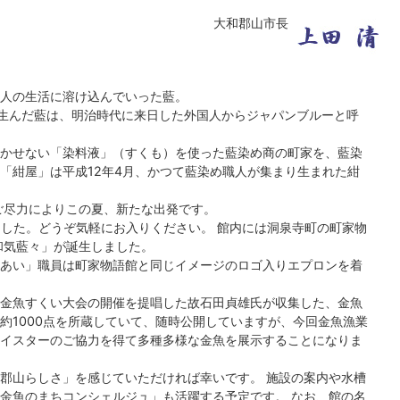
大和郡山市長
本人の生活に溶け込んでいった藍。
を生んだ藍は、明治時代に来日した外国人からジャパンブルーと呼
かせない「染料液」（すくも）を使った藍染め商の町家を、藍染
「紺屋」は平成12年4月、かつて藍染め職人が集まり生まれた紺
ご尽力によりこの夏、新たな出発です。
ました。どうぞ気軽にお入りください。 館内には洞泉寺町の町家物
和気藍々」が誕生しました。
あい」職員は町家物語館と同じイメージのロゴ入りエプロンを着
金魚すくい大会の開催を提唱した故石田貞雄氏が収集した、金魚
約1000点を所蔵していて、随時公開していますが、今回金魚漁業
イスターのご協力を得て多種多様な金魚を展示することになりま
郡山らしさ」を感じていただければ幸いです。 施設の案内や水槽
金魚のまちコンシェルジュ」も活躍する予定です。 なお、館の名