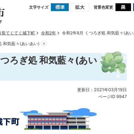
文字サイズ
背景色変更
市長てくてく城下町
令和2年
令和2年8月 くつろぎ処 和気藍々(あい
処 和気藍々(あいあい)
くつろぎ処 和気藍々(あい
更新日：2021年03月19日
ページID
9947