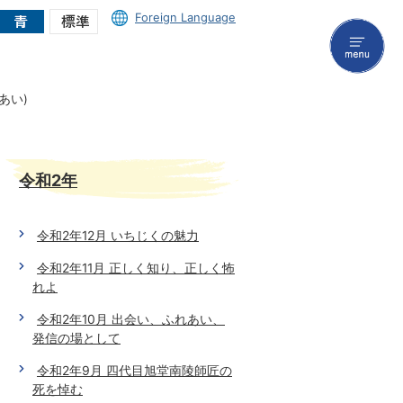
Foreign Language
menu
あい)
令和2年
令和2年12月 いちじくの魅力
令和2年11月 正しく知り、正しく怖
れよ
令和2年10月 出会い、ふれあい、
発信の場として
令和2年9月 四代目旭堂南陵師匠の
死を悼む