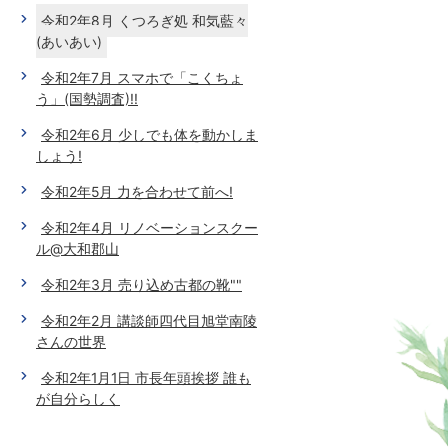
令和2年8月 くつろぎ処 和気藍々
(あいあい)
令和2年7月 スマホで「こくちょ
う」(国勢調査)!!
令和2年6月 少しでも体を動かしま
しょう!
令和2年5月 力を合わせて前へ!
令和2年4月 リノベーションスクー
ル@大和郡山
令和2年3月 売り込め古都の靴""
令和2年2月 講談師四代目旭堂南陵
さんの世界
令和2年1月1日 市長年頭挨拶 誰も
が自分らしく