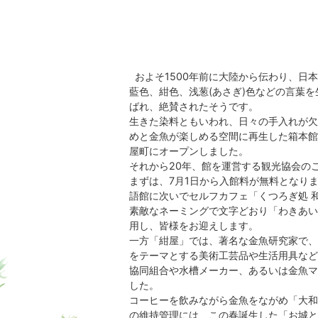
およそ1500年前に大陸から伝わり、日
藍色、紺色、浅葱(あさぎ)色などの言葉
ばれ、絶賛されたそうです。
生きた染料ともいわれ、日々の手入れが欠
めと金魚が楽しめる空間に再生した箱本館
屋町にオープンしました。
それから20年、館を運営する観光協会の
まずは、7月1日から入館料が無料となり
語館に次いでセルフカフェ「くつろぎ処 
素敵なネーミングで文字どおり「わきあい
用し、皆様をお迎えします。
一方「紺屋」では、著名な金魚研究家で、
をテーマとする美術工芸品や生活用具など
協同組合や水槽メーカー、あるいは金魚マ
した。
コーヒーを飲みながら金魚をながめ「大和
の維持管理には、この春誕生した「お城と