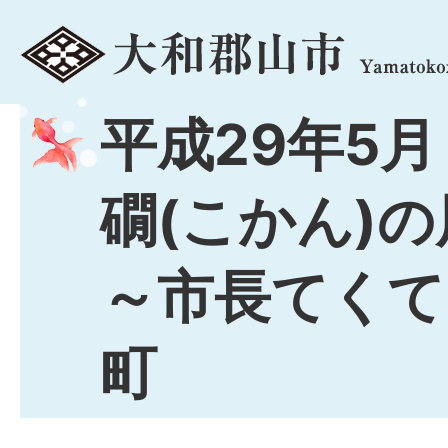
menu
平成29年5月
礀(こかん)
～市長てくて
町