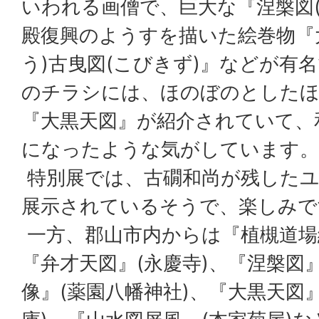
いわれる画僧で、巨大な『涅槃図(
殿復興のようすを描いた絵巻物『
う)古曳図(こびきず)』などが有
のチラシには、ほのぼのとした
『大黒天図』が紹介されていて、
になったような気がしています。
特別展では、古礀和尚が残したユ
展示されているそうで、楽しみで
一方、郡山市内からは『植槻道場絵
『弁才天図』(永慶寺)、『涅槃図』
像』(薬園八幡神社)、『大黒天図