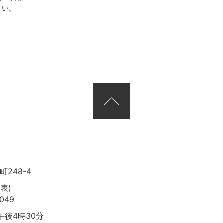
さい。
248-4
代表)
049
後4時30分