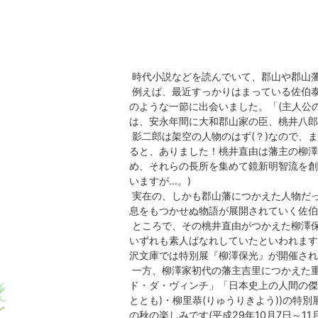
時代小説などを読んでいて、郡山や郡山
例えば、最近すっかりはまっている佐伯
のような一節に出会いました。「(主人公の
は、安永年間に大和郡山家の臣、桃井八郎
影二郎は架空の人物のはず(？)なので、
ると、ありました！桃井直由は藩主の柳澤
め、それらの長所を集めて鏡新明智流を創
いますが…。)
実在の、しかも郡山藩につかえた人物だ
息をもつかせぬ物語が展開されていく佐伯
ところで、その桃井直由がつかえた柳澤
いずれも素人ばなれしていたといわれます
沢文庫では特別展『柳澤保光』が開催されてい
一方、柳澤家初代の藩主吉里につかえた
ド・ダ・ヴィンチ」「日本史上の人間の傑
ととも)・柳里恭(りゅうりきよう))の特
の秋の楽しみです(平成29年10月7日～11月