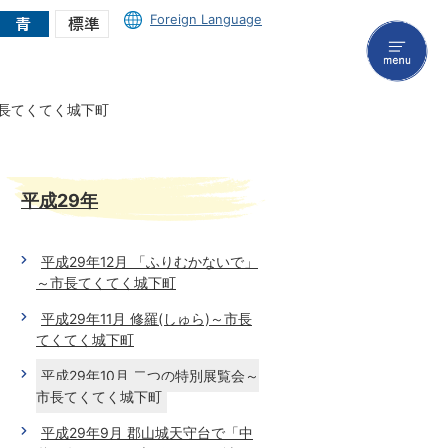
Foreign Language
menu
市長てくてく城下町
平成29年
平成29年12月 「ふりむかないで」
～市長てくてく城下町
平成29年11月 修羅(しゅら)～市長
てくてく城下町
平成29年10月 二つの特別展覧会～
市長てくてく城下町
平成29年9月 郡山城天守台で「中