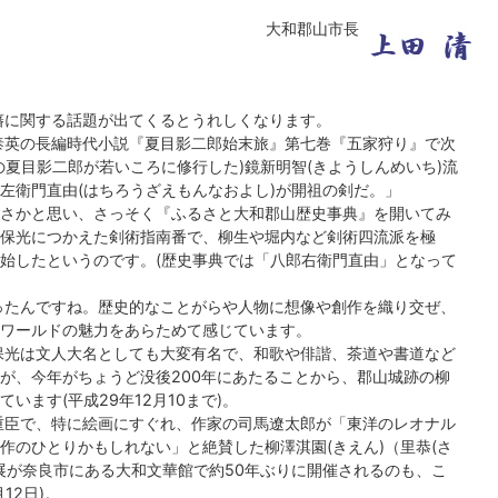
大和郡山市長
藩に関する話題が出てくるとうれしくなります。
泰英の長編時代小説『夏目影二郎始末旅』第七巻『五家狩り』で次
夏目影二郎が若いころに修行した)鏡新明智(きようしんめいち)流
左衛門直由(はちろうざえもんなおよし)が開祖の剣だ。」
まさかと思い、さっそく『ふるさと大和郡山歴史事典』を開いてみ
保光につかえた剣術指南番で、柳生や堀内など剣術四流派を極
始したというのです。(歴史事典では「八郎右衛門直由」となって
ったんですね。歴史的なことがらや人物に想像や創作を織り交ぜ、
ワールドの魅力をあらためて感じています。
保光は文人大名としても大変有名で、和歌や俳諧、茶道や書道など
が、今年がちょうど没後200年にあたることから、郡山城跡の柳
ます(平成29年12月10まで)。
重臣で、特に絵画にすぐれ、作家の司馬遼太郎が「東洋のレオナル
作のひとりかもしれない」と絶賛した柳澤淇園(きえん)（里恭(さ
別展が奈良市にある大和文華館で約50年ぶりに開催されるのも、こ
12日)。