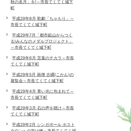
秋の名月」を!～市長てくてく城下
町
平成29年8月 歌劇「ちゃもり」～
市長てくてく城下町
平成29年7月「都市鉱山からつく
る!みんなのメダルプロジェクト」
～市長てくてく城下町
平成29年6月 言葉のチカラ～市長
てくてく城下町
平成29年5月 画僧 古礀(こかん)の
展覧会～市長てくてく城下町
平成29年4月 青い光に包まれて～
市長てくてく城下町
平成29年3月 石の声を聴け～市長
てくてく城下町
平成29年2月 シンガポール ホスト
タウンへの架け橋～市長てくてく城