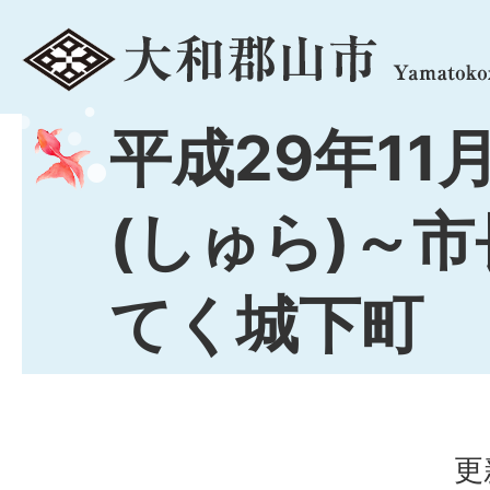
menu
平成29年11
(しゅら)～
てく城下町
更