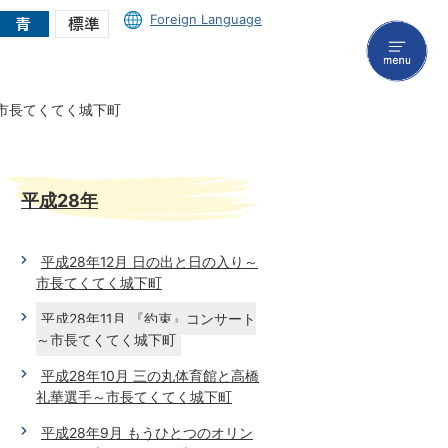
Foreign Language
menu
～市長てくてく城下町
平成28年
平成28年12月 日の出と日の入り～
市長てくてく城下町
平成28年11月 『約束』コンサート
～市長てくてく城下町
平成28年10月 三の丸体育館と高橋
礼華選手～市長てくてく城下町
平成28年9月 もうひとつのオリン