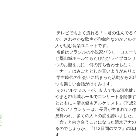
テレビでもよく流れる「～君の住んでる 
が、さわやかな歌声が印象的なのがアルケミ
人が組む音楽ユニットです。
名前はブラジルの小説家パウロ・コエーリ
と郡山城ホールでもたびたびライブコンサ
つのお題を元に、何の打ち合わせもなく、
ーナー」はみごととしか言いようがありま
学生時代の出会いに始まった活動から20
つも楽しい会話がはずみます。
そのアルケミストが、友人である清水健
やまと郡山城ホールでコンサートを開催す
とともに～清水健＆アルケミスト」(平成28
清水アナウンサーは、長男が生まれてわず
見舞われ、多くの人々の涙を誘いました。
「命」と向き合うことになった清水アナの
るのでしょうか。『112日間のママ』の
す。