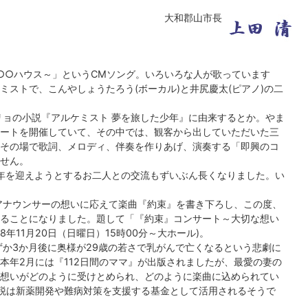
大和郡山市長
○○ハウス～」というCMソング。いろいろな人が歌っています
ストで、こんやしょうたろう(ボーカル)と井尻慶太(ピアノ)の二
ョの小説『アルケミスト 夢を旅した少年』に由来するとか。やま
ートを開催していて、その中では、観客から出していただいた三
その場で歌詞、メロディ、伴奏を作りあげ、演奏する「即興のコ
せん。
年を迎えようとするお二人との交流もずいぶん長くなりました。い
アナウンサーの想いに応えて楽曲『約束』を書き下ろし、この度、
ることになりました。題して「『約束』コンサート～大切な想い
年11月20日（日曜日）15時00分～大ホール)。
か3か月後に奥様が29歳の若さで乳がんで亡くなるという悲劇に
本年2月には『112日間のママ』が出版されましたが、最愛の妻の
想いがどのように受けとめられ、どのように楽曲に込められてい
印税は新薬開発や難病対策を支援する基金として活用されるそうで