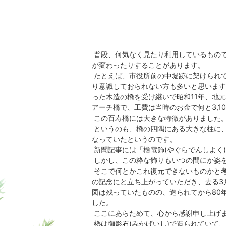
普段、何気なく見たり利用しているもの
が変わったりすることがあります。
たとえば、市役所前の中堀跡に架けられて
り意識しておられない方も多いと思います
った木造の橋を受け継いで昭和11年、地
アーチ橋で、工費は当時のお金で何と3,1
この百寿橋には大きな特徴がありました
というのも、橋の四隅にある大きな柱に
なっていたというのです。
新聞記事には「櫓電飾(やぐらでんしよく
しかし、この粋な飾りもいつの間にか姿
そこで何とかこれ復元できないものかと考
の記念にと立ち上がっていただき、去る3
図は残っていたものの、造られてから80
した。
ここにあらためて、心から感謝申し上げ
櫓は御影石(みかげいし)で造られていて