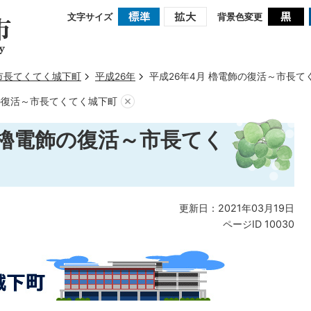
文字サイズ
背景色変更
市長てくてく城下町
平成26年
平成26年4月 櫓電飾の復活～市長て
飾の復活～市長てくてく城下町
 櫓電飾の復活～市長てく
更新日：2021年03月19日
ページID
10030