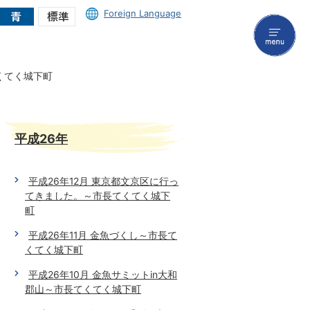
Foreign Language
menu
くてく城下町
平成26年
平成26年12月 東京都文京区に行っ
てきました。～市長てくてく城下
町
平成26年11月 金魚づくし～市長て
くてく城下町
平成26年10月 金魚サミットin大和
郡山～市長てくてく城下町