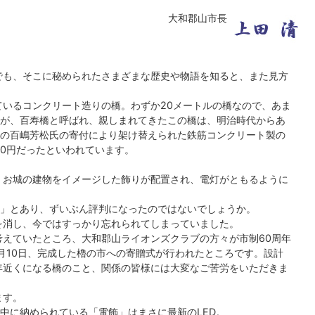
大和郡山市長
でも、そこに秘められたさまざまな歴史や物語を知ると、また見方
いるコンクリート造りの橋。わずか20メートルの橋なので、あま
が、百寿橋と呼ばれ、親しまれてきたこの橋は、明治時代からあ
元の百嶋芳松氏の寄付により架け替えられた鉄筋コンクリート製の
00円だったといわれています。
。
、お城の建物をイメージした飾りが配置され、電灯がともるように
)」とあり、ずいぶん評判になったのではないでしょうか。
を消し、今ではすっかり忘れられてしまっていました。
えていたところ、大和郡山ライオンズクラブの方々が市制60周年
月10日、完成した櫓の市への寄贈式が行われたところです。設計
年近くになる橋のこと、関係の皆様には大変なご苦労をいただきま
ます。
、中に納められている「電飾」はまさに最新のLED。