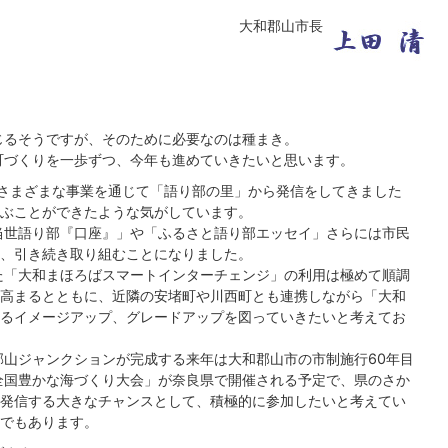
大和郡山市長
じるそうですが、そのために必要なのは種まき。
町づくりを一歩ずつ、今年も進めていきたいと思います。
ださまざまな事業を通じて「語り部の里」から発信をしてきました
ぶことができたような気がしています。
当世語り部『口座』」や「ふるさと語り部エッセイ」さらには市民
、引き続き取り組むことになりました。
た「大和まほろばスマートインターチェンジ」の利用は極めて順調
高まるとともに、近隣の安堵町や川西町とも連携しながら「大和
るイメージアップ、グレードアップを図っていきたいと考えてお
山ジャンクションが完成する来年は大和郡山市の市制施行60年目
全国豊かな海づくり大会」が奈良県で開催される予定で、県のさか
発信する大きなチャンスとして、積極的に参加したいと考えてい
でもあります。