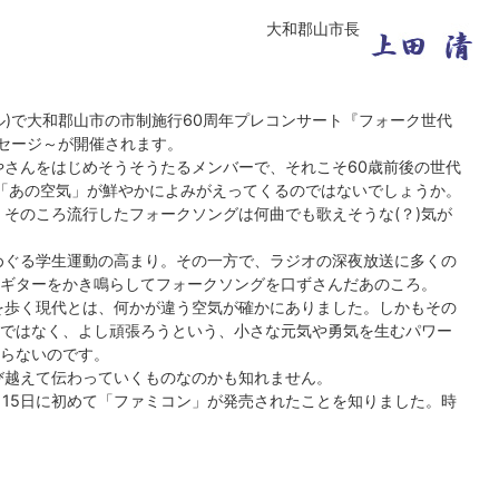
大和郡山市長
ル)で大和郡山市の市制施行60周年プレコンサート『フォーク世代
ッセージ～が開催されます。
さんをはじめそうそうたるメンバーで、それこそ60歳前後の世代
の「あの空気」が鮮やかによみがえってくるのではないでしょうか。
そのころ流行したフォークソングは何曲でも歌えそうな(？)気が
めぐる学生運動の高まり。その一方で、ラジオの深夜放送に多くの
ギターをかき鳴らしてフォークソングを口ずさんだあのころ。
を歩く現代とは、何かが違う空気が確かにありました。しかもその
ではなく、よし頑張ろうという、小さな元気や勇気を生むパワー
らないのです。
び越えて伝わっていくものなのかも知れません。
月15日に初めて「ファミコン」が発売されたことを知りました。時