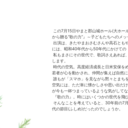
この7月15日やまと郡山城ホール(大ホー
から贈る“歌の力”』～子どもたちへのメ
出演は、きたやまおさむさんや高石ともや
には、昭和40年代から50年代にかけて
私もまさにその世代で、歌詞さえあれば、
します。
時代の空気。高度経済成長と日米安保を
若者が心を動かされ、仲間が集えば自然に
誰もが「スマホ」を見ながら黙々とまち
空気には、ただ単に懐かしさや思い出だけ
が今も一杯つまっているような気がしてな
『歌の力』。時にはいくつかの世代を飛
そんなことを考えていると、30年前の7
代の節目(ふしめ)だったのでしょうか。