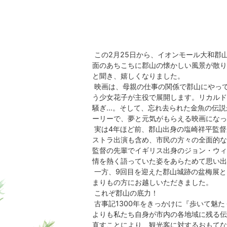
この2月25日から、イオンモール大和郡
面のあちこちに郡山の懐かしい風景が散り
と聞き、嬉しくなりました。
映画は、母親の仕事の関係で郡山にやっ
う少女花子が主役で展開します。リカルド
騒ぎ…。そして、忘れ去られた金魚の伝説
ーリーで、夢と元気がもらえる映画になっ
実は4年ほど前、郡山出身の塩崎祥平監督
ストラ出演も含め、市民の方々の全面的な
監督の先輩でイギリス出身のジョン・ウィ
情を熱く語っていた姿をあらためて思い出
一方、9回目を迎えた郡山城跡の盆梅展と
まりもの方にお越しいただきました。
これぞ郡山の底力！
古事記1300年をきっかけに『歩いて魅
よりも私たち自身が市内の各地域に残る伝
直すことにより、観光客に対するおもてな