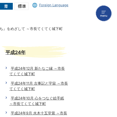
Foreign Language
menu
まち』をめざして ～市長てくてく城下町
平成24年
平成24年12月 新たなご縁 ～市長
てくてく城下町
平成24年11月 古事記と宇宙 ～市長
てくてく城下町
平成24年10月 心をつなぐ絵手紙
～市長てくてく城下町
平成24年9月 水木十五堂賞 ～市長