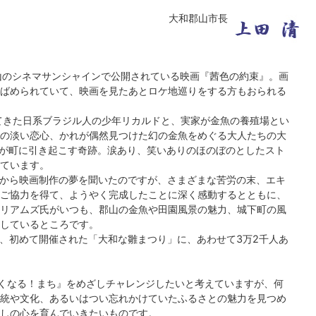
大和郡山市長
山のシネマサンシャインで公開されている映画『茜色の約束』。画
ばめられていて、映画を見たあとロケ地巡りをする方もおられる
てきた日系ブラジル人の少年リカルドと、実家が金魚の養殖場とい
の淡い恋心、かれが偶然見つけた幻の金魚をめぐる大人たちの大
が町に引き起こす奇跡。涙あり、笑いありのほのぼのとしたスト
ています。
から映画制作の夢を聞いたのですが、さまざまな苦労の末、エキ
ご協力を得て、ようやく完成したことに深く感動するとともに、
リアムズ氏がいつも、郡山の金魚や田園風景の魅力、城下町の風
しているところです。
、初めて開催された「大和な雛まつり」に、あわせて3万2千人あ
たくなる！まち』をめざしチャレンジしたいと考えていますが、何
統や文化、あるいはつい忘れかけていたふるさとの魅力を見つめ
しの心を育んでいきたいものです。