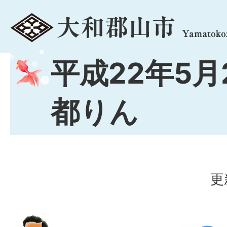
menu
平成22年5月
都りん
更