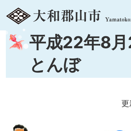
menu
平成22年8月
とんぼ
更