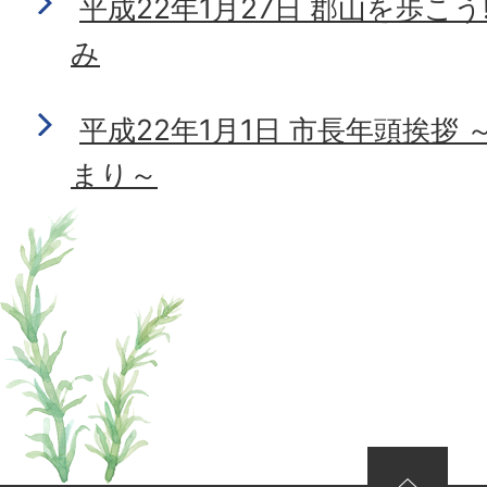
平成22年1月27日 郡山を歩こ
み
平成22年1月1日 市長年頭挨拶
まり～
ページの先頭へ