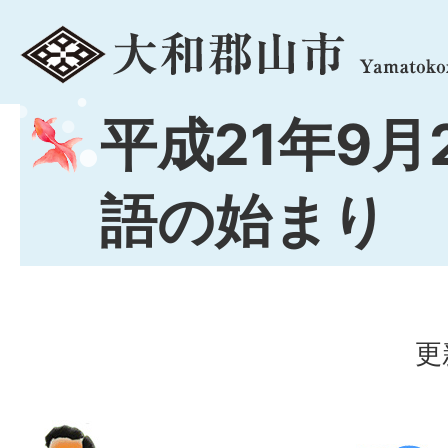
menu
平成21年9月
語の始まり
更