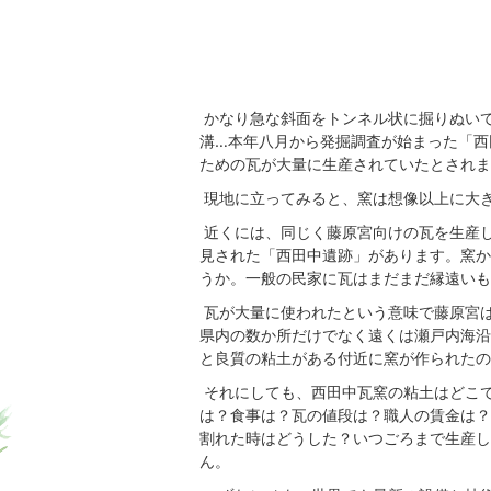
かなり急な斜面をトンネル状に掘りぬい
溝…本年八月から発掘調査が始まった「西
ための瓦が大量に生産されていたとされま
現地に立ってみると、窯は想像以上に大
近くには、同じく藤原宮向けの瓦を生産
見された「西田中遺跡」があります。窯か
うか。一般の民家に瓦はまだまだ縁遠いも
瓦が大量に使われたという意味で藤原宮
県内の数か所だけでなく遠くは瀬戸内海沿
と良質の粘土がある付近に窯が作られたの
それにしても、西田中瓦窯の粘土はどこ
は？食事は？瓦の値段は？職人の賃金は？
割れた時はどうした？いつごろまで生産し
ん。