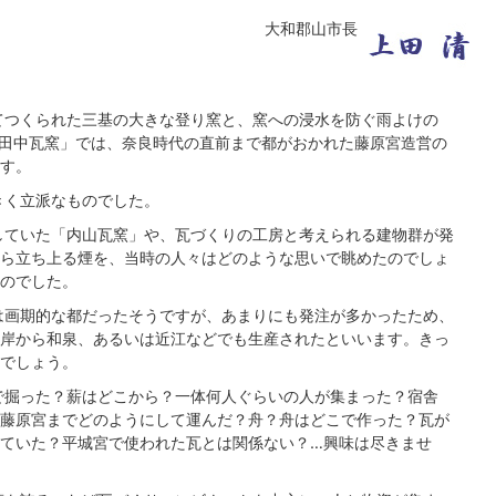
大和郡山市長
てつくられた三基の大きな登り窯と、窯への浸水を防ぐ雨よけの
田中瓦窯」では、奈良時代の直前まで都がおかれた藤原宮造営の
す。
きく立派なものでした。
していた「内山瓦窯」や、瓦づくりの工房と考えられる建物群が発
ら立ち上る煙を、当時の人々はどのような思いで眺めたのでしょ
のでした。
は画期的な都だったそうですが、あまりにも発注が多かったため、
岸から和泉、あるいは近江などでも生産されたといいます。きっ
でしょう。
で掘った？薪はどこから？一体何人ぐらいの人が集まった？宿舎
藤原宮までどのようにして運んだ？舟？舟はどこで作った？瓦が
ていた？平城宮で使われた瓦とは関係ない？…興味は尽きませ