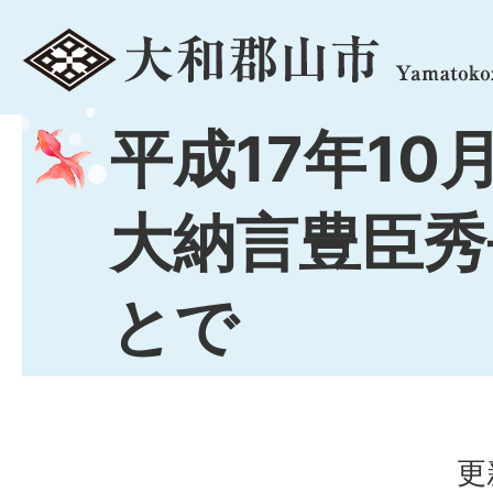
menu
平成17年10
大納言豊臣秀
とで
更