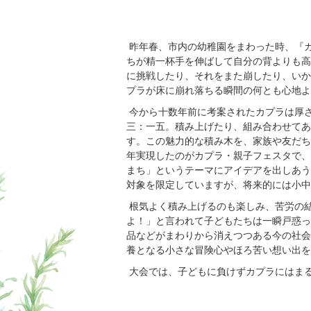
昨年春、市内の幼稚園をまわった時、『
ちが精一杯手を伸ばして自分の背よりも高
に挑戦したり、それをまた崩したり、いか
プラが床に崩れ落ちる瞬間の何とも心地よ
今から十数年前に考案されたカプラは厚
三：一五。積み上げたり、組み合わせてあ
す。この魅力的な積み木を、家族や友だち
年実現したのがカプラ・親子フェスタで、
まち」というテーマにアイデアを出しあう
対象を限定していますが、将来的には小中
根気よく積み上げるのも楽しみ、苦労の結
よ！」と言われて子どもたちは一瞬戸惑っ
品などがまわりから消えつつある今の社会
養となる小さな冒険心やほろ苦い想い出を
大会では、子どもに負けずカプラにはま