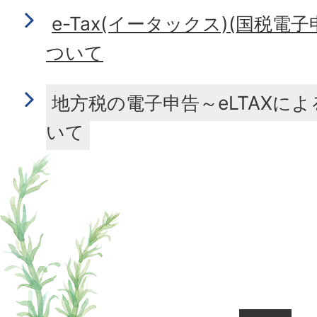
e-Tax(イータックス)(国税電
ついて
地方税の電子申告～eLTAXに
いて