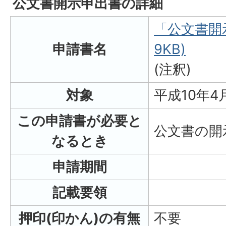
公文書開示申出書の詳細
「公文書開示
申請書名
9KB)
(注釈)
対象
平成10年
この申請書が必要と
公文書の開
なるとき
申請期間
記載要領
押印(印かん)の有無
不要