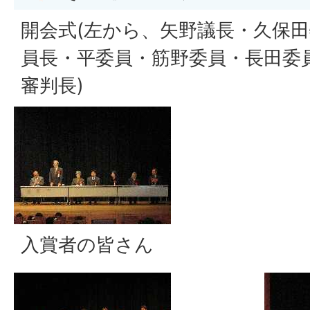
開会式(左から、矢野議長・久保
員長・平委員・筋野委員・長田委
審判長)
入賞者の皆さん