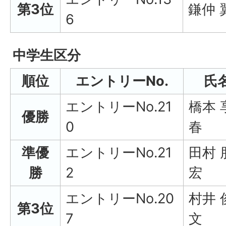
第3位
鎌仲 
6
中学生区分
順位
エントリーNo.
氏
エントリーNo.21
橋本 
優勝
0
春
準優
エントリーNo.21
田村 
勝
2
宏
エントリーNo.20
村井 
第3位
7
文