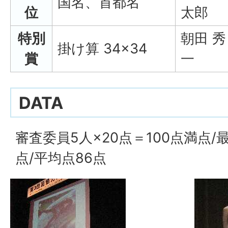
国名、首都名
位
太郎
特別
朝田 秀
掛け算 34×34
賞
一
DATA
審査委員5人×20点＝100点満点/最
点/平均点86点