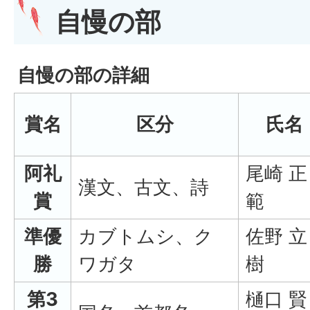
自慢の部
自慢の部の詳細
賞名
区分
氏名
阿礼
尾崎 正
漢文、古文、詩
賞
範
準優
カブトムシ、ク
佐野 立
勝
ワガタ
樹
第3
樋口 賢