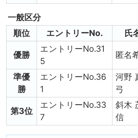
一般区分
順位
エントリーNo.
氏
エントリーNo.31
優勝
匿名
5
準優
エントリーNo.36
河野 
勝
1
弓
エントリーNo.33
斜木 
第3位
7
信