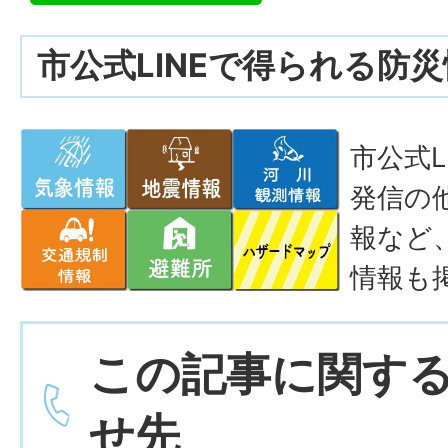
市公式LINEで得られる防
市公式L
発信の
報など
情報も
この記事に関す
せ先