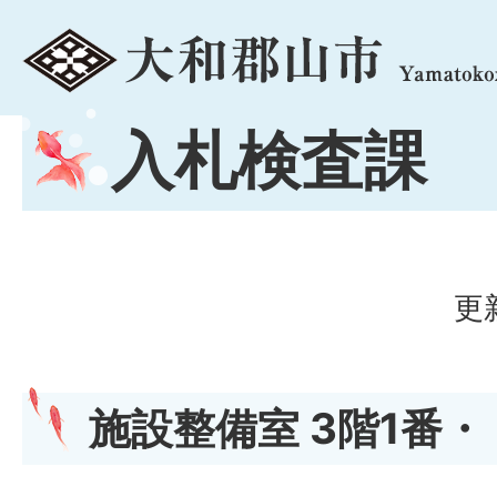
menu
入札検査課
更
施設整備室 3階1番・ 