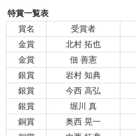
特賞一覧表
賞名
受賞者
金賞
北村 拓也
金賞
佃 善憲
銀賞
岩村 知典
銀賞
今西 高弘
銀賞
堀川 真
銅賞
奥西 晃一