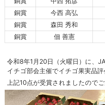
銅賞
中西 拓彦
銅賞
今西 高弘
銅賞
森田 秀和
銅賞
佃 善憲
令和8年1月20日（火曜日）に、
イチゴ部会主催でイチゴ果実品評
上記10点が受賞されましたので