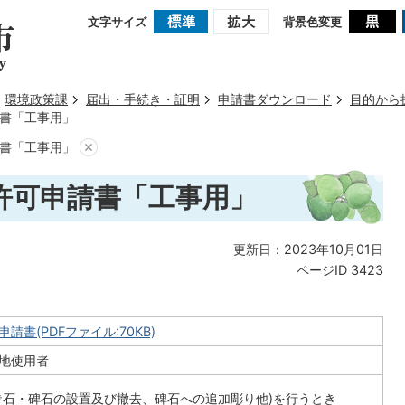
文字サイズ
背景色変更
環境政策課
届出・手続き・証明
申請書ダウンロード
目的から
書「工事用」
書「工事用」
許可申請書「工事用」
更新日：2023年10月01日
ページID
3423
請書(PDFファイル:70KB)
地使用者
巻石・碑石の設置及び撤去、碑石への追加彫り他)を行うとき