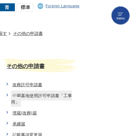
Foreign Language
menu
探す
その他の申請書
その他の申請書
改葬許可申請書
公園墓地使用許可申請書「工事
用」
埋蔵(改葬)届
承継届
記載事項変更届