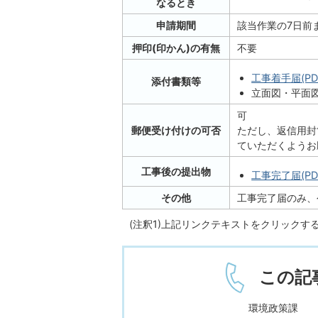
なるとき
申請期間
該当作業の7日前
押印(印かん)の有無
不要
工事着手届(PDF
添付書類等
立面図・平面図
可
郵便受け付けの可否
ただし、返信用封
ていただくようお
工事後の提出物
工事完了届(PDF
その他
工事完了届のみ、
(注釈1)上記リンクテキストをクリック
この記
環境政策課