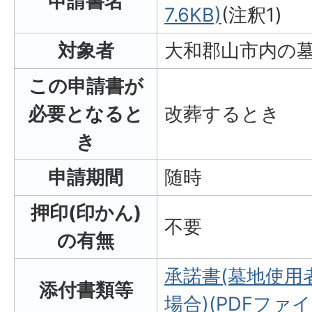
申請書名
7.6KB)
(注釈1)
対象者
大和郡山市内の
この申請書が
必要となると
改葬するとき
き
申請期間
随時
押印(印かん)
不要
の有無
承諾書(墓地使用
添付書類等
場合)(PDFファイル