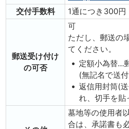
交付手数料
1通につき300円
可
ただし、郵送の
てください。
郵送受け付け
定額小為替…
の可否
(無記名で送
返信用封筒(
れ、切手を貼
墓地等の使用者
合は、承諾書も