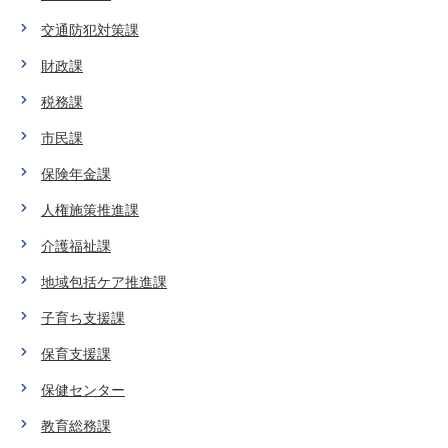
交通防犯対策課
財政課
税務課
市民課
保険年金課
人権施策推進課
介護福祉課
地域包括ケア推進課
子育ち支援課
保育支援課
保健センター
教育総務課