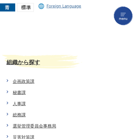
Foreign Language
menu
組織から探す
企画政策課
秘書課
人事課
総務課
選挙管理委員会事務局
災害対策課