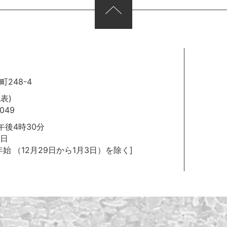
248-4
代表)
049
後4時30分
日
年始
（12月29日から1月3日）を除く]