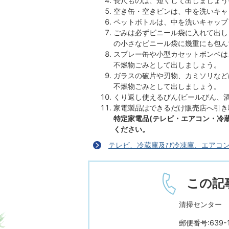
長尺ものは、短くして出しましょう(
空き缶・空きビンは、中を洗いキャ
ペットボトルは、中を洗いキャップ
ごみは必ずビニール袋に入れて出し
の小さなビニール袋に幾重にも包ん
スプレー缶や小型カセットボンベは
不燃物ごみとして出しましょう。
ガラスの破片や刃物、カミソリなど
不燃物ごみとして出しましょう。
くり返し使えるびん(ビールびん、
家電製品はできるだけ販売店へ引き
特定家電品(テレビ・エアコン・冷
ください。
テレビ、冷蔵庫及び冷凍庫、エアコ
この記
清掃センター
郵便番号:639-1