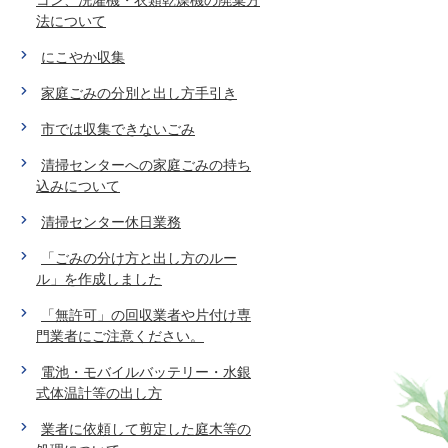
法について
にこやか収集
家庭ごみの分別と出し方手引き
市では収集できないごみ
清掃センターへの家庭ごみの持ち
込みについて
清掃センター休日業務
「ごみの分け方と出し方のルー
ル」を作成しました
「無許可」の回収業者や片付け専
門業者にご注意ください。
電池・モバイルバッテリー・水銀
式体温計等の出し方
業者に依頼して剪定した庭木等の