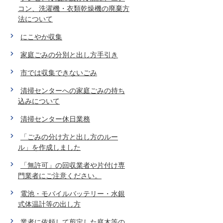
コン、洗濯機・衣類乾燥機の廃棄方
法について
にこやか収集
家庭ごみの分別と出し方手引き
市では収集できないごみ
清掃センターへの家庭ごみの持ち
込みについて
清掃センター休日業務
「ごみの分け方と出し方のルー
ル」を作成しました
「無許可」の回収業者や片付け専
門業者にご注意ください。
電池・モバイルバッテリー・水銀
式体温計等の出し方
業者に依頼して剪定した庭木等の