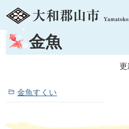
menu
金魚
更
金魚すくい