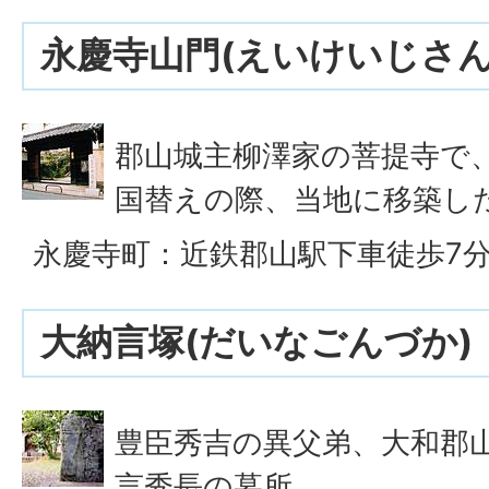
永慶寺山門(えいけいじさん
郡山城主柳澤家の菩提寺で
国替えの際、当地に移築し
永慶寺町：近鉄郡山駅下車徒歩7
大納言塚(だいなごんづか)
豊臣秀吉の異父弟、大和郡
言秀長の墓所。