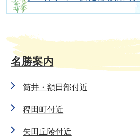
名勝案内
筒井・額田部付近
稗田町付近
矢田丘陵付近