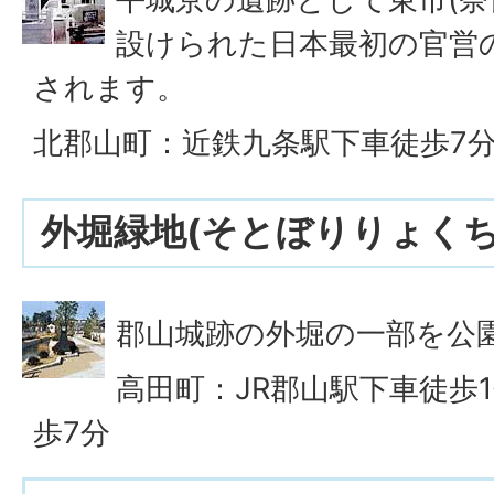
設けられた日本最初の官営
されます。
北郡山町：近鉄九条駅下車徒歩7
外堀緑地(そとぼりりょくち
郡山城跡の外堀の一部を公
高田町：JR郡山駅下車徒歩
歩7分