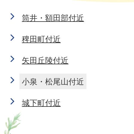
筒井・額田部付近
稗田町付近
矢田丘陵付近
小泉・松尾山付近
城下町付近