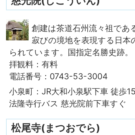
慈光院(じこういん)
創建は茶道石州流々祖であ
寂びの境地を表現する日本
られています。国指定名勝史跡。
拝観料：有料
電話番号：0743-53-3004
小泉町：JR大和小泉駅下車 徒歩
法隆寺行バス 慈光院前下車すぐ
松尾寺(まつおでら)