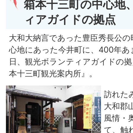
箱本十三町の中心地
ィアガイドの拠点
大和大納言であった豊臣秀長公の
心地にあった今井町に、400年
日、観光ボランティアガイドの拠
本十三町観光案内所』。
訪れた
大和郡
風情・
て、触