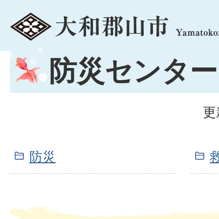
menu
防災センター
更
防災