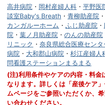
高井病院
・
岡村産婦人科
・
平野医
談室Baby's Breath
・
青柳助産院
カンガルーホーム
・
ふじ助産院
・
院
・
葉ノ月助産院
・
のんの助産院
リニック
・
奈良県総合医療センタ
病院
・
大和郡山病院
・
杉江産婦人
問看護ステーションまるまる
(注)利用条件やケアの内容・料金
なります。詳しくは「産後ケア」
ムページをご参照いただくか、希
い合わせください。