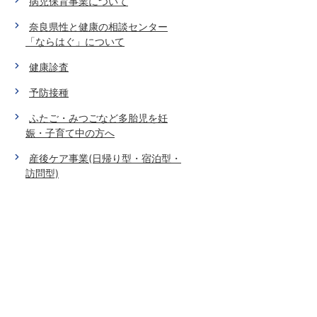
病児保育事業について
奈良県性と健康の相談センター
「ならはぐ」について
健康診査
予防接種
ふたご・みつごなど多胎児を妊
娠・子育て中の方へ
産後ケア事業(日帰り型・宿泊型・
訪問型)