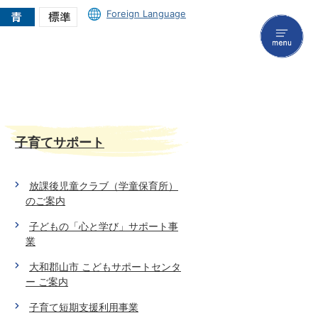
Foreign Language
menu
子育てサポート
放課後児童クラブ（学童保育所）
のご案内
子どもの「心と学び」サポート事
業
大和郡山市 こどもサポートセンタ
ー ご案内
子育て短期支援利用事業