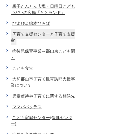
親子たんとん広場・日曜日こども
つどいの広場「ととランド」
ぴよぴよ絵本ひろば
子育て支援センターと子育て支援
室
病後児保育事業～郡山東こども園
～
こども食堂
大和郡山市子育て世帯訪問支援事
業について
児童虐待や子育てに関する相談先
ママパパクラス
こども家庭センター(保健センタ
ー)