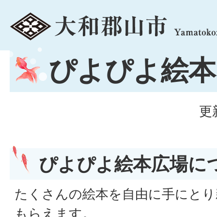
menu
ぴよぴよ絵本
更
ぴよぴよ絵本広場に
たくさんの絵本を自由に手にとり
もらえます。