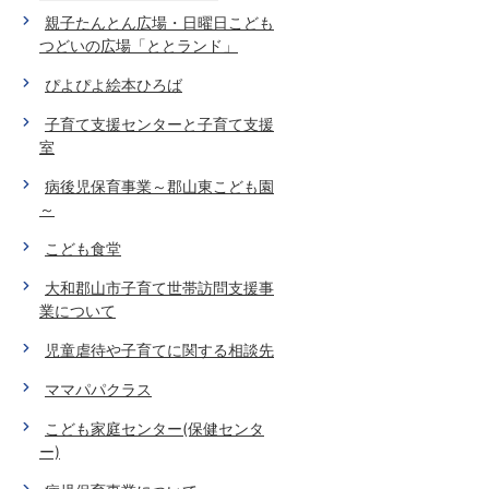
親子たんとん広場・日曜日こども
つどいの広場「ととランド」
ぴよぴよ絵本ひろば
子育て支援センターと子育て支援
室
病後児保育事業～郡山東こども園
～
こども食堂
大和郡山市子育て世帯訪問支援事
業について
児童虐待や子育てに関する相談先
ママパパクラス
こども家庭センター(保健センタ
ー)