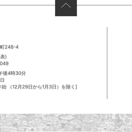
248-4
代表)
049
後4時30分
日
年始
（12月29日から1月3日）を除く]