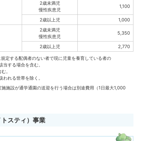
2歳未満児
1,100
慢性疾患児
2歳以上児
1,000
2歳未満児
5,350
慢性疾患児
2歳以上児
2,770
法に規定する配偶者のない者で現に児童を養育している者の
当する場合を含む。
含む。
われる世帯を除く。
実施施設が通学通園の送迎を行う場合は別途費用（1日最大1,000
イトスティ）事業