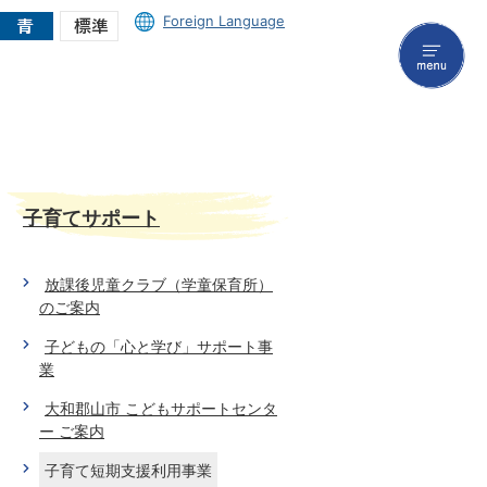
Foreign Language
menu
子育てサポート
放課後児童クラブ（学童保育所）
のご案内
子どもの「心と学び」サポート事
業
大和郡山市 こどもサポートセンタ
ー ご案内
子育て短期支援利用事業