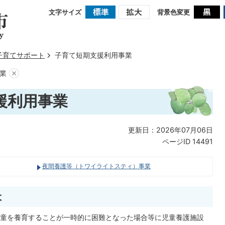
文字サイズ
背景色変更
子育てサポート
子育て短期支援利用事業
業
援利用事業
更新日：2026年07月06日
ページID
14491
夜間養護等（トワイライトスティ）事業
は
童を養育することが一時的に困難となった場合等に児童養護施設