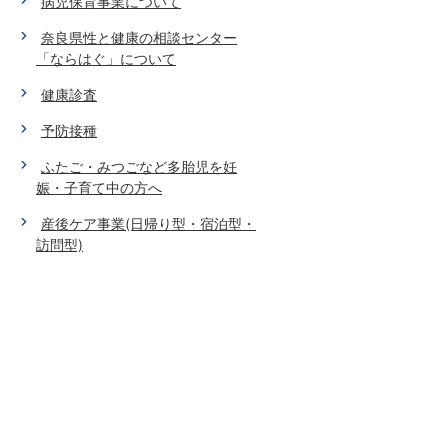
病児保育事業について
奈良県性と健康の相談センター
「ならはぐ」について
健康診査
予防接種
ふたご・みつごなど多胎児を妊
娠・子育て中の方へ
産後ケア事業(日帰り型・宿泊型・
訪問型)