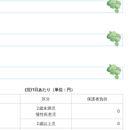
注)1日あたり（単位：円）
区分
保護者負担
2歳未満児
0
慢性疾患児
2歳以上児
0