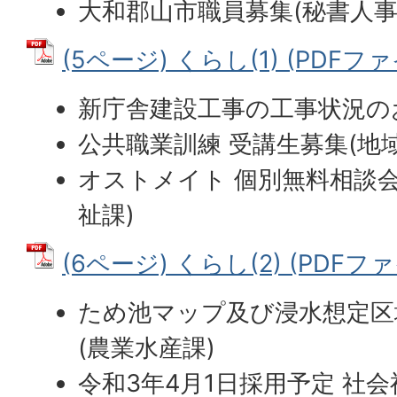
大和郡山市職員募集(秘書人事
(5ページ) くらし(1) (PDFファイ
新庁舎建設工事の工事状況の
公共職業訓練 受講生募集(地
オストメイト 個別無料相談
祉課)
(6ページ) くらし(2) (PDFファイ
ため池マップ及び浸水想定区
(農業水産課)
令和3年4月1日採用予定 社