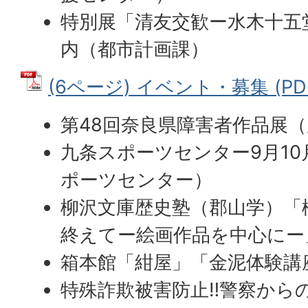
特別展「清友交歓ー水木十五
内（都市計画課）
(6ページ) イベント・募集 (PDF
第48回奈良県障害者作品展
九条スポーツセンター9月1
ポーツセンター）
柳沢文庫歴史塾（郡山学）「
終えてー絵画作品を中心にー
箱本館「紺屋」「金泥体験講
特殊詐欺被害防止‼警察から