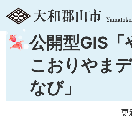
menu
公開型GIS
こおりやまデ
なび」
更