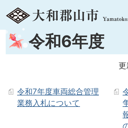
menu
令和6年度
更
令和7年度車両総合管理
業務入札について