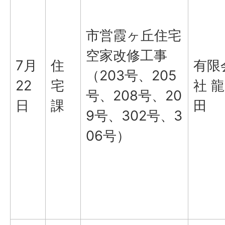
市営霞ヶ丘住宅
空家改修工事
7月
住
有限
（203号、205
22
宅
社 龍
号、208号、20
日
課
田
9号、302号、3
06号）