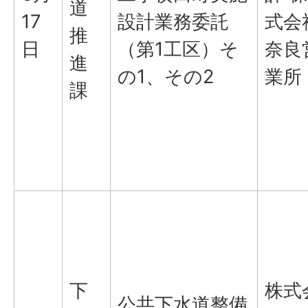
道
17
設計業務委託
式会
推
日
（第1工区）そ
奈良
進
の1、その2
業所
課
下
株式
公共下水道整備