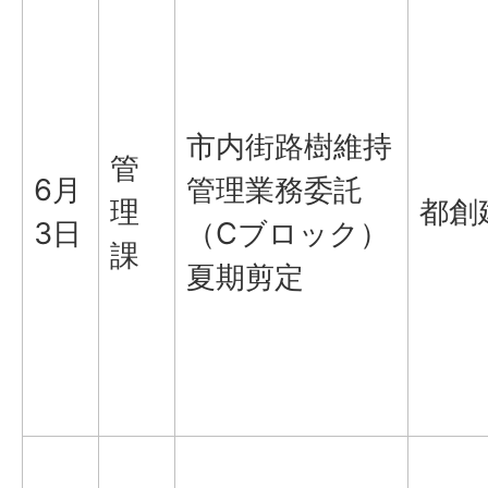
市内街路樹維持
管
6月
管理業務委託
理
都創
3日
（Cブロック）
課
夏期剪定