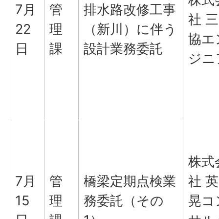
7月
管
排水路改修工事
社 三
22
理
（新川）に伴う
協エ
日
課
設計業務委託
ジニ
株式
7月
管
橋梁定期点検業
社 英
15
理
務委託（その
晃コ