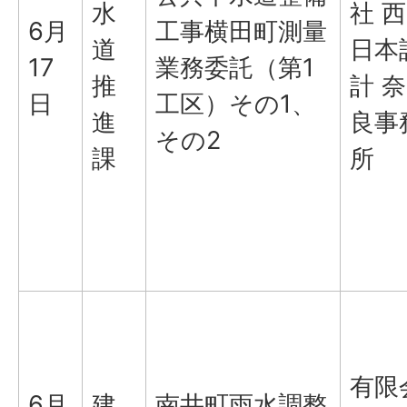
水
社 西
6月
工事横田町測量
道
日本
17
業務委託（第1
推
計 奈
日
工区）その1、
進
良事
その2
課
所
有限
6月
建
南井町雨水調整