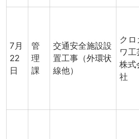
クロ
7月
管
交通安全施設設
ワ工
22
理
置工事（外環状
株式
日
課
線他）
社