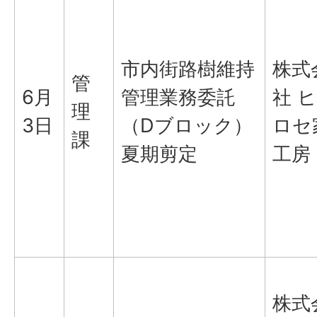
市内街路樹維持
株式
管
6月
管理業務委託
社 ヒ
理
3日
（Dブロック）
ロセ
課
夏期剪定
工房
株式