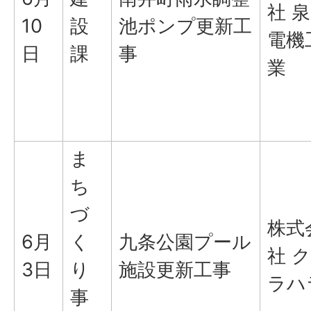
社 泉
10
設
池ポンプ更新工
電機
日
課
事
業
ま
ち
づ
株式
6月
く
九条公園プール
社 ク
3日
り
施設更新工事
ラハ
事