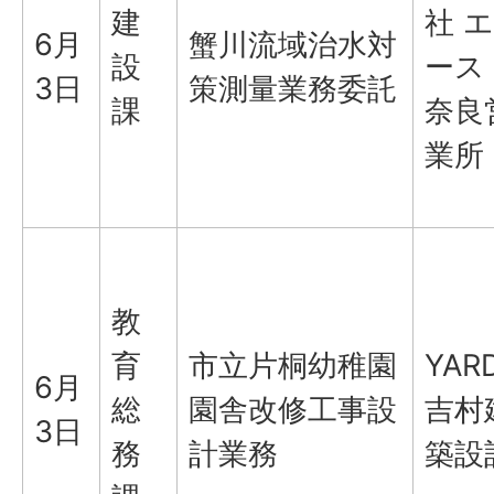
建
社 エ
6月
蟹川流域治水対
設
ース
3日
策測量業務委託
課
奈良
業所
教
育
市立片桐幼稚園
YAR
6月
総
園舎改修工事設
吉村
3日
務
計業務
築設