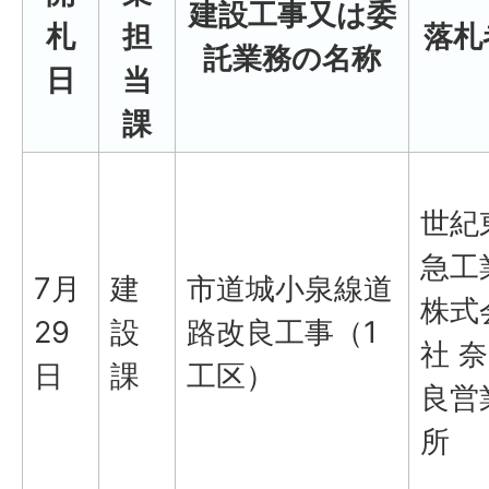
建設工事又は委
札
担
落札
託業務の名称
日
当
課
世紀
急工
7月
建
市道城小泉線道
株式
29
設
路改良工事（1
社 奈
日
課
工区）
良営
所