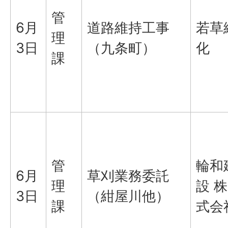
管
6月
道路維持工事
若草
理
3日
（九条町）
化
課
管
輪和
6月
草刈業務委託
理
設 株
3日
（紺屋川他）
課
式会