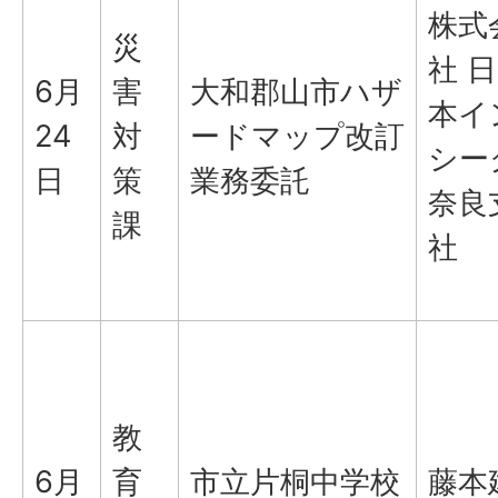
株式
災
社 日
6月
害
大和郡山市ハザ
本イ
24
対
ードマップ改訂
シー
日
策
業務委託
奈良
課
社
教
6月
育
市立片桐中学校
藤本