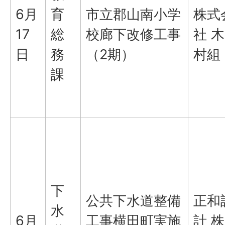
6月
育
市立郡山南小学
株式
17
総
校廊下改修工事
社 木
日
務
（2期）
村組
課
下
公共下水道整備
正和
水
6月
工事横田町実施
計 株