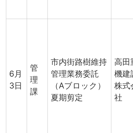
市内街路樹維持
高田
管
6月
管理業務委託
機建
理
3日
（Aブロック）
株式
課
夏期剪定
社