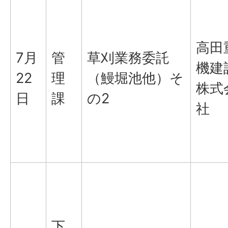
高田
7月
管
草刈業務委託
機建
22
理
（鰻堀池他）そ
株式
日
課
の2
社
下