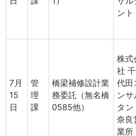
日
課
1）
サル
ント
株式
社 千
7月
管
橋梁補修設計業
代田
15
理
務委託（無名橋
ンサ
日
課
0585他）
タン
奈良
業所