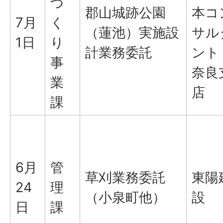
づ
郡山城跡公園
本コ
7月
く
（蓮池）実施設
サル
1日
り
計業務委託
ント
事
奈良
業
店
課
6月
管
草刈業務委託
東陽
24
理
（小泉町他）
設
日
課