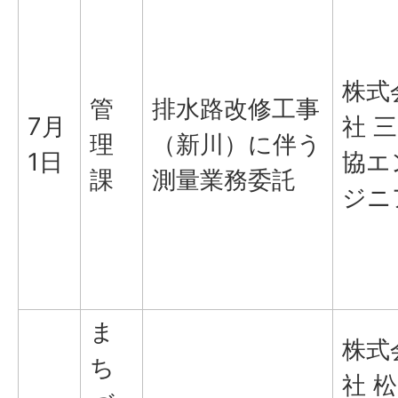
株式
管
排水路改修工事
7月
社 三
理
（新川）に伴う
1日
協エ
課
測量業務委託
ジニ
ま
株式
ち
社 松