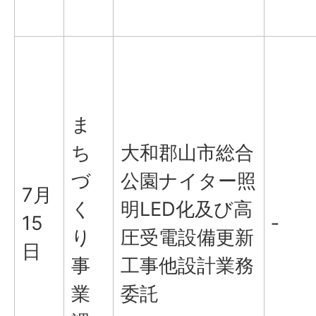
ま
ち
大和郡山市総合
づ
公園ナイター照
7月
く
明LED化及び高
15
‐
り
圧受電設備更新
日
事
工事他設計業務
業
委託