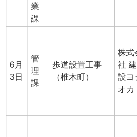
業
課
株式
管
6月
歩道設置工事
社 建
理
3日
（椎木町）
設ヨ
課
オカ