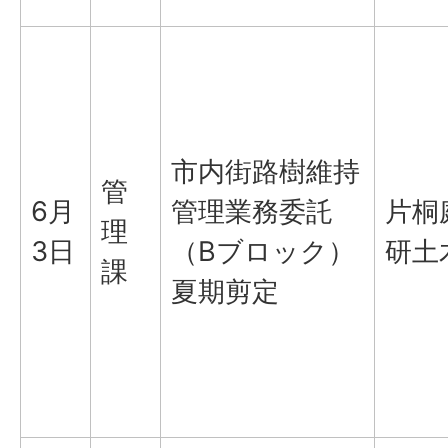
市内街路樹維持
管
6月
管理業務委託
片桐
理
3日
（Bブロック）
研土
課
夏期剪定