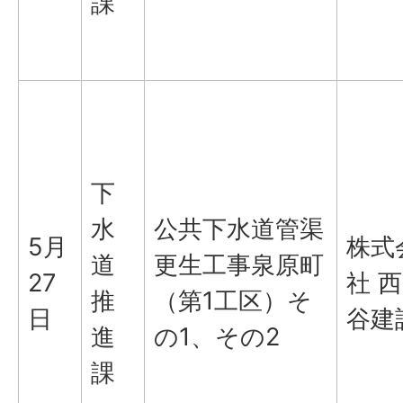
課
下
水
公共下水道管渠
5月
株式
道
更生工事泉原町
27
社 西
推
（第1工区）そ
日
谷建
進
の1、その2
課