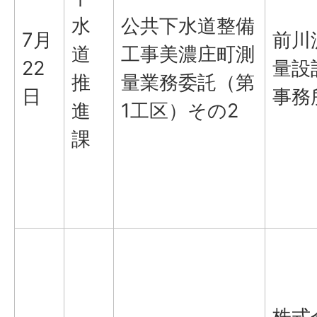
水
公共下水道整備
7月
前川
道
工事美濃庄町測
22
量設
推
量業務委託（第
日
事務
進
1工区）その2
課
株式