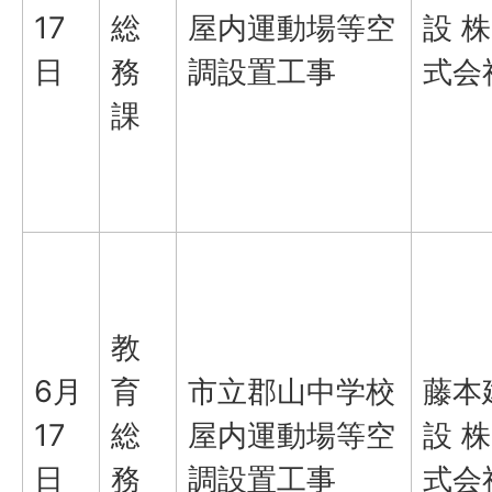
17
総
屋内運動場等空
設 株
日
務
調設置工事
式会
課
教
6月
育
市立郡山中学校
藤本
17
総
屋内運動場等空
設 株
日
務
調設置工事
式会