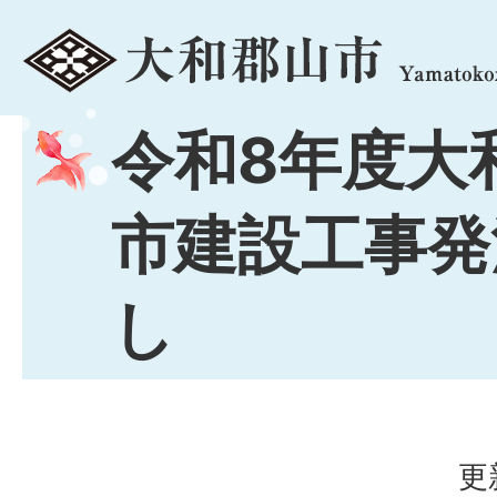
menu
令和8年度大
市建設工事発
し
更