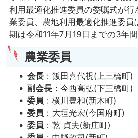
利用最適化推進委員の委嘱式が行
業委員、農地利用最適化推進委員
期は令和11年7月19日までの3年間
農業委員
会長
：飯田喜代視(上三橋町)
副会長
：今西高弘(下三橋町)
委員
：横川豊和(新木町)
委員
：大垣光宏(今国府町)
委員
：乾 貞夫(新庄町)
委員
：中野敦司(新町)