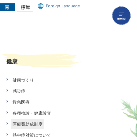
Foreign Language
menu
健康
健康づくり
感染症
救急医療
各種検診・健康診査
医療費助成制度
熱中症対策について