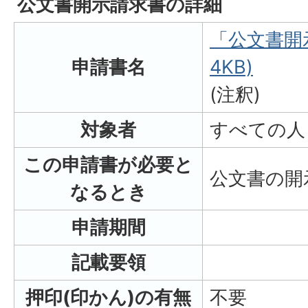
公文書開示請求書の詳細
「公文書開示
申請書名
4KB)
(注釈)
対象者
すべての人
この申請書が必要と
公文書の開
なるとき
申請期間
記載要領
押印(印かん)の有無
不要