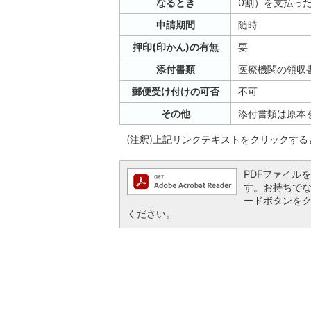
なるとき
0割）を支払っ
申請期間
随時
押印(印かん)の有無
要
添付書類
医療機関の領収
郵便受け付けの可否
不可
その他
添付書類は原本
(注釈)上記リンクテキストをクリックす
PDFファイルを閲
す。お持ちでない方
ードボタンを
ください。