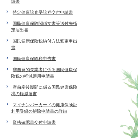
請書
特定健康診査受診券交付申請書
国民健康保険関係文書等送付先指
定届出書
国民健康保険税納付方法変更申出
書
国民健康保険税申告書
非自発的失業者に係る国民健康保
険税の軽減適用申請書
産前産後期間に係る国民健康保険
税の軽減届書
マイナンバーカードの健康保険証
利用登録の解除申請書の詳細
資格確認書交付申請書